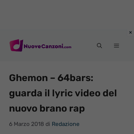
Vai
al
Menu
contenuto
Ghemon – 64bars:
guarda il lyric video del
nuovo brano rap
6 Marzo 2018
di
Redazione