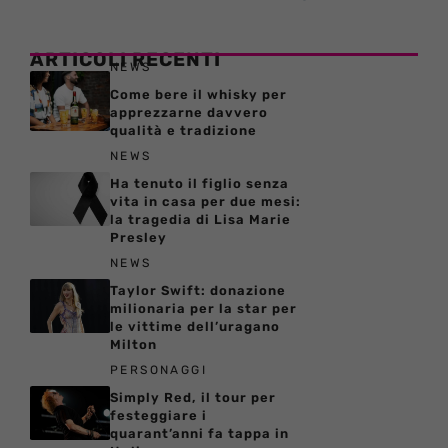
ARTICOLI RECENTI
NEWS
Come bere il whisky per
apprezzarne davvero
qualità e tradizione
NEWS
Ha tenuto il figlio senza
vita in casa per due mesi:
la tragedia di Lisa Marie
Presley
NEWS
Taylor Swift: donazione
milionaria per la star per
le vittime dell’uragano
Milton
PERSONAGGI
Simply Red, il tour per
festeggiare i
quarant’anni fa tappa in