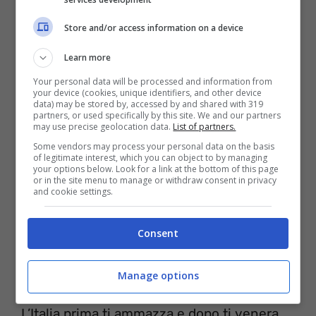
E mo’? “Fuori dal tunnel” come Capa
Store and/or access information on a device
Spicco il volo con un paio di Hyperadapt
Learn more
Visto che la Nike è alata.
Your personal data will be processed and information from
your device (cookies, unique identifiers, and other device
data) may be stored by, accessed by and shared with 319
partners, or used specifically by this site. We and our partners
may use precise geolocation data.
List of partners.
Some vendors may process your personal data on the basis
of legitimate interest, which you can object to by managing
your options below. Look for a link at the bottom of this page
or in the site menu to manage or withdraw consent in privacy
and cookie settings.
Consent
Manage options
Ma che caz*o ridi?
L’Italia prima ti ammazza e dopo ti venera