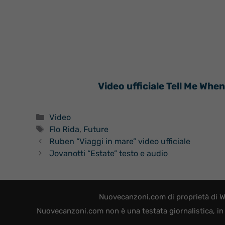
Video ufficiale Tell Me Whe
Categorie
Video
Tag
Flo Rida
,
Future
Ruben “Viaggi in mare” video ufficiale
Jovanotti “Estate” testo e audio
Nuovecanzoni.com di proprietà di W
Nuovecanzoni.com non è una testata giornalistica, in 