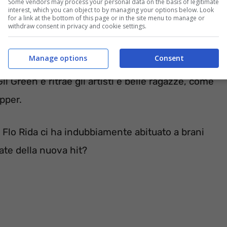
Some vendors may process your personal data on the basis of legitimate
interest, which you can object to by managing your options below. Look
for a link at the bottom of this page or in the site menu to manage or
withdraw consent in privacy and cookie settings.
Manage options
Consent
Gil Green e ritrae gli artisti e belle ragazze, come
pper.
Flo Rida ci ha indubbiamente abituato a brani
ate della nuova hit?