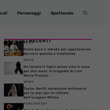
cali
Personaggi
Spettacolo
ARTICOLI RECENTI
NEWS
Come bere il whisky per apprezzarne
davvero qualità e tradizione
NEWS
Ha tenuto il figlio senza vita in casa
per due mesi: la tragedia di Lisa
Marie Presley
NEWS
Taylor Swift: donazione milionaria
per la star per le vittime
dell’uragano Milton
PERSONAGGI