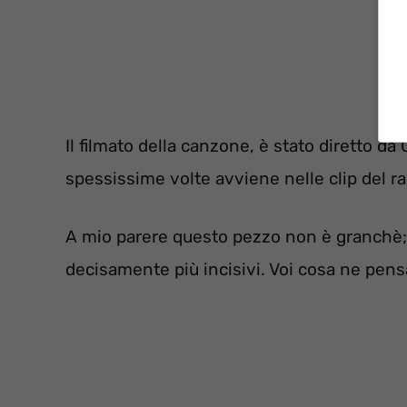
Il filmato della canzone, è stato diretto da 
spessissime volte avviene nelle clip del ra
A mio parere questo pezzo non è granchè; 
decisamente più incisivi. Voi cosa ne pens