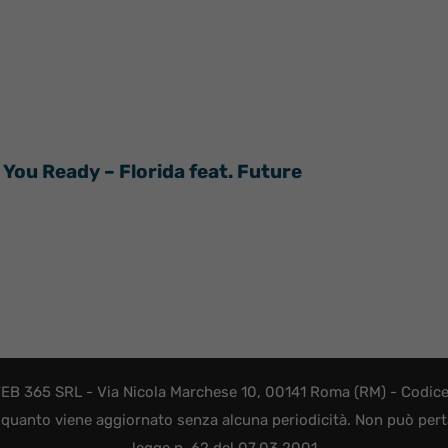
n You Ready – Florida feat. Future
EB 365 SRL - Via Nicola Marchese 10, 00141 Roma (RM) - Codice F
quanto viene aggiornato senza alcuna periodicità. Non può perta
legge n. 62 del 07.03.2001