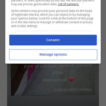
partners, or used specifically by this site. We and our partners
may use precise geolocation data.
List of partners.
Some vendors may process your personal data on the basis
of legitimate interest, which you can object to by managing
your options below. Look for a link at the bottom of this page
or in the site menu to manage or withdraw consent in privacy
and cookie settings.
Consent
Manage options