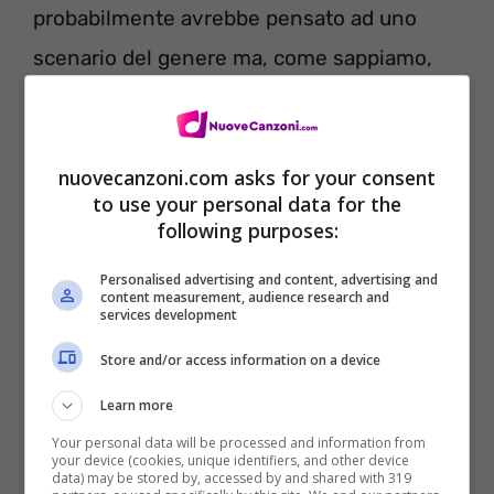
probabilmente avrebbe pensato ad uno
scenario del genere ma, come sappiamo,
Uomini e Donne ci ha regalato nel corso del
tempo tantissimi colpi di scena: a distanza
di otto mesi dall’uscita dal programma,
nuovecanzoni.com asks for your consent
to use your personal data for the
Alessandro Vicinanza e Roberta Di Padua
following purposes:
sembrano essere più innamorati che mai.
Personalised advertising and content, advertising and
content measurement, audience research and
services development
Store and/or access information on a device
Learn more
Your personal data will be processed and information from
your device (cookies, unique identifiers, and other device
data) may be stored by, accessed by and shared with 319