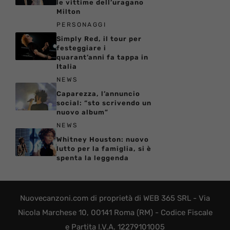
le vittime dell’uragano
Milton
PERSONAGGI
Simply Red, il tour per
festeggiare i
quarant’anni fa tappa in
Italia
NEWS
Caparezza, l’annuncio
social: “sto scrivendo un
nuovo album”
NEWS
Whitney Houston: nuovo
lutto per la famiglia, si è
spenta la leggenda
Nuovecanzoni.com di proprietà di WEB 365 SRL - Via
Nicola Marchese 10, 00141 Roma (RM) - Codice Fiscale
e Partita I.V.A. 12279101005