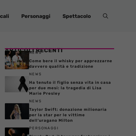
cali
Personaggi
Spettacolo
ARTICOLI RECENTI
NEWS
Come bere il whisky per apprezzarne
davvero qualità e tradizione
NEWS
Ha tenuto il figlio senza vita in casa
per due mesi: la tragedia di Lisa
Marie Presley
NEWS
Taylor Swift: donazione milionaria
per la star per le vittime
dell’uragano Milton
PERSONAGGI