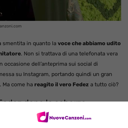
canzoni.com
la smentita in quanto la
voce che abbiamo udito
mitatore
. Non si trattava di una telefonata vera
n occasione dell’anteprima sui social di
messa su Instagram, portando quindi un gran
ni. Ma come ha
reagito il vero Fedez
a tutto ciò?
 Fedez dopo lo scherzo
i lo showman Fiorello, affermare che Fedez