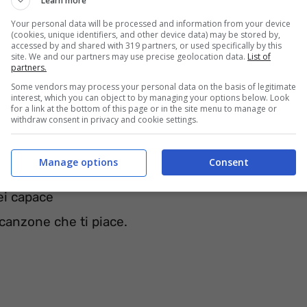
Learn more
Your personal data will be processed and information from your device
(cookies, unique identifiers, and other device data) may be stored by,
accessed by and shared with 319 partners, or used specifically by this
site. We and our partners may use precise geolocation data.
List of
partners.
Some vendors may process your personal data on the basis of legitimate
interest, which you can object to by managing your options below. Look
for a link at the bottom of this page or in the site menu to manage or
withdraw consent in privacy and cookie settings.
e
di cucinare.
Manage options
Consent
ei capace
canzone che ti piace.