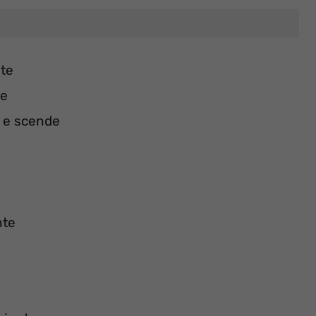
nte
te
a e scende
nte