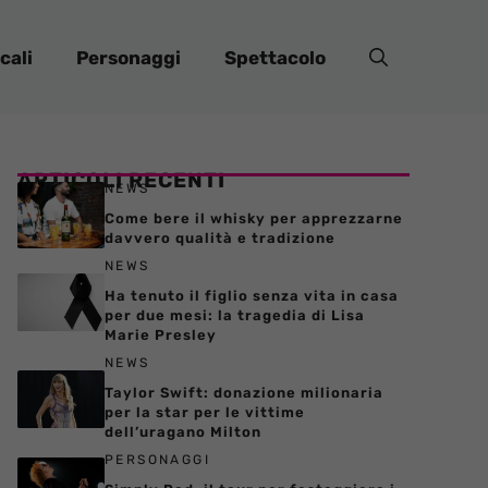
cali
Personaggi
Spettacolo
ARTICOLI RECENTI
NEWS
Come bere il whisky per apprezzarne
davvero qualità e tradizione
NEWS
Ha tenuto il figlio senza vita in casa
per due mesi: la tragedia di Lisa
Marie Presley
NEWS
Taylor Swift: donazione milionaria
per la star per le vittime
dell’uragano Milton
PERSONAGGI