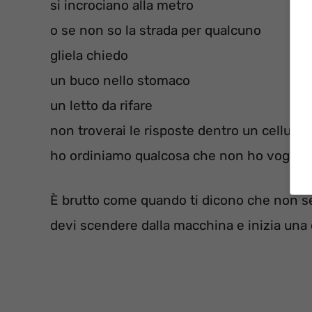
si incrociano alla metro
o se non so la strada per qualcuno
gliela chiedo
un buco nello stomaco
un letto da rifare
non troverai le risposte dentro un cellular
ho ordiniamo qualcosa che non ho voglia… 
È brutto come quando ti dicono che non s
devi scendere dalla macchina e inizia una 