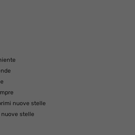
 niente
ende
ve
empre
rimi nuove stelle
 nuove stelle