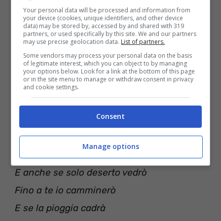
Your personal data will be processed and information from
Io la vita la prendo così
your device (cookies, unique identifiers, and other device
data) may be stored by, accessed by and shared with 319
Amore lo sai che verrò
partners, or used specifically by this site. We and our partners
may use precise geolocation data.
List of partners.
e che me ne andrò via da qui
Some vendors may process your personal data on the basis
of legitimate interest, which you can object to by managing
E se mi perderò io lo farò
your options below. Look for a link at the bottom of this page
or in the site menu to manage or withdraw consent in privacy
per te
and cookie settings.
Consent
[Verso 2]
All’orizzonte nessuna città
Manage options
Solo nubi di polvere
E anche se solo deserto vedrò
Fino a te io camminerò
E se la pioggia cadrà