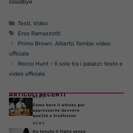
Goodbye
Categorie
Testi
,
Video
Tag
Eros Ramazzotti
Primo Brown, Alberto Tomba: video
ufficiale
Rocco Hunt – Il sole tra i palazzi: testo e
video ufficiale
ARTICOLI RECENTI
NEWS
Come bere il whisky per
apprezzarne davvero
qualità e tradizione
NEWS
Ha tenuto il figlio senza