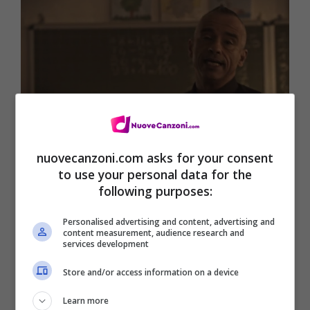
Alla Fine Del Mondo testo – Eros
nuovecanzoni.com asks for your consent
Ramazzotti
(
Digital Download
)
to use your personal data for the
following purposes:
[Verso 1]
Personalised advertising and content, advertising and
Porto nel cuore la mia libertà
content measurement, audience research and
services development
A ogni costo la difenderò
Store and/or access information on a device
Da tutto dal niente
Learn more
Dal sempre dal mai