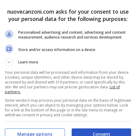
nuovecanzoni.com asks for your consent to use
vo singolo del cantautore britannico
Ed Sheeran
.
your personal data for the following purposes:
Personalised advertising and content, advertising and content
measurement, audience research and services development
Store and/or access information on a device
Learn more
Your personal data will be processed and information from your device
(cookies, unique identifiers, and other device data) may be stored by,
accessed by and shared with 319 partners, or used specifically by this
site. We and our partners may use precise geolocation data.
List of
partners.
Some vendors may process your personal data on the basis of legitimate
interest, which you can object to by managing your options below. Look
butto che si intitola “+” e che è stato pubblicato
for a link at the bottom of this page or in the site menu to manage or
withdraw consent in privacy and cookie settings.
Manage options
Consent