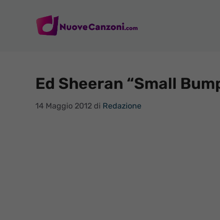
Vai
al
contenuto
Ed Sheeran “Small Bump”
14 Maggio 2012
di
Redazione