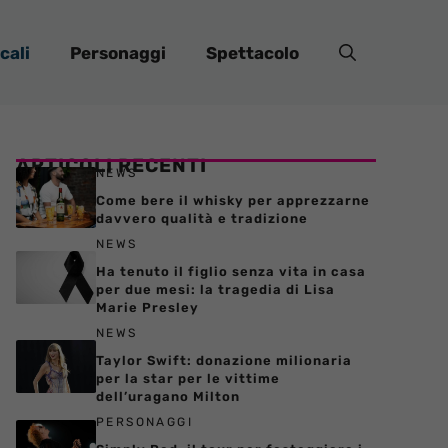
cali
Personaggi
Spettacolo
ARTICOLI RECENTI
NEWS
Come bere il whisky per apprezzarne
davvero qualità e tradizione
NEWS
Ha tenuto il figlio senza vita in casa
per due mesi: la tragedia di Lisa
Marie Presley
NEWS
Taylor Swift: donazione milionaria
per la star per le vittime
dell’uragano Milton
PERSONAGGI