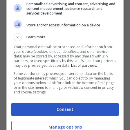
Personalised advertising and content, advertising and
content measurement, audience research and
services development
Store and/or access information on a device
Tracklist E’ Così Che Gira Il Mondo – Sal
Da Vinci
Learn more
Your personal data will be processed and information from
your device (cookies, unique identifiers, and other device
Fin Dove C’è Vita
data) may be stored by, accessed by and shared with 319
partners, or used specifically by this site. We and our partners
may use precise geolocation data.
List of partners.
Ieri Come Adesso
Some vendors may process your personal data on the basis
Il Tempo Vola (featuring Maurizio
of legitimate interest, which you can object to by managing
your options below. Look for a link at the bottom of this page
Solieri)
or in the site menu to manage or withdraw consent in privacy
and cookie settings.
Cose
Come Il Mare
Consent
Il Nostro Giuramento
Manage options
Così Naturale