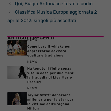
Quì, Biagio Antonacci: testo e audio
Classifica Musica Europa aggiornata 2
aprile 2012: singoli più ascoltati
ARTICOLI RECENTI
NEWS
Come bere il whisky per
apprezzarne davvero
qualità e tradizione
NEWS
Ha tenuto il figlio senza
vita in casa per due mesi:
la tragedia di Lisa Marie
Presley
NEWS
Taylor Swift: donazione
milionaria per la star per
le vittime dell’uragano
Milton