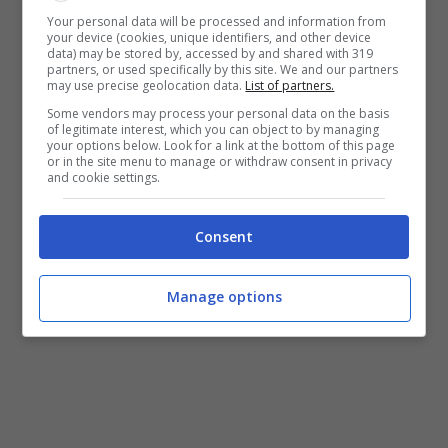
Your personal data will be processed and information from
your device (cookies, unique identifiers, and other device
data) may be stored by, accessed by and shared with 319
partners, or used specifically by this site. We and our partners
may use precise geolocation data.
List of partners.
Some vendors may process your personal data on the basis
Video Ufficiale This Kiss – Carly Rae
of legitimate interest, which you can object to by managing
your options below. Look for a link at the bottom of this page
or in the site menu to manage or withdraw consent in privacy
Jepsen
and cookie settings.
Consent
Manage options