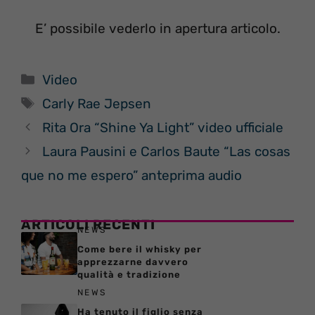
E’ possibile vederlo in apertura articolo.
Categorie
Video
Tag
Carly Rae Jepsen
Rita Ora “Shine Ya Light” video ufficiale
Laura Pausini e Carlos Baute “Las cosas
que no me espero” anteprima audio
ARTICOLI RECENTI
NEWS
Come bere il whisky per
apprezzarne davvero
qualità e tradizione
NEWS
Ha tenuto il figlio senza