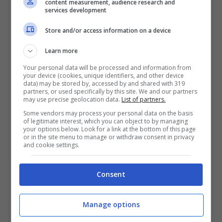
content measurement, audience research and
services development
[Insieme]
Store and/or access information on a device
senza chiedere mi dai
Learn more
arriviamo dove vuoi.
Your personal data will be processed and information from
your device (cookies, unique identifiers, and other device
data) may be stored by, accessed by and shared with 319
[Insieme]
partners, or used specifically by this site. We and our partners
may use precise geolocation data.
List of partners.
Hai qualcosa dentro di te
Some vendors may process your personal data on the basis
of legitimate interest, which you can object to by managing
che funziona, che funziona, che funziona
your options below. Look for a link at the bottom of this page
or in the site menu to manage or withdraw consent in privacy
hai qualcosa dentro di te
and cookie settings.
che ripara quando tutto sembra fine.
Consent
[Insieme]
Manage options
Ti dichiari sempre poco