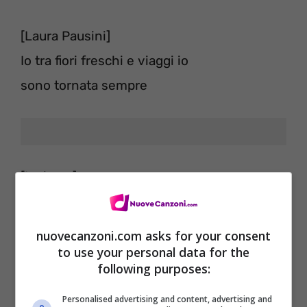
[Laura Pausini]
Io tra fiori freschi e viaggi io
sono tornata sempre
[Insieme]
fortunatamente in tempo
per renderti la luna che mi dai
nuovecanzoni.com asks for your consent
to use your personal data for the
following purposes:
[Biagio Antonacci]
inconsapevole mi dai
Personalised advertising and content, advertising and