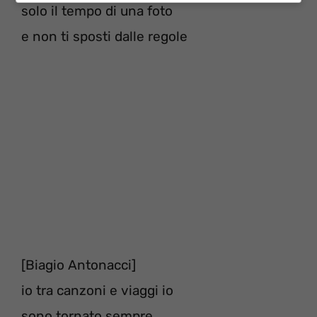
solo il tempo di una foto
e non ti sposti dalle regole
[Biagio Antonacci]
io tra canzoni e viaggi io
sono tornato sempre