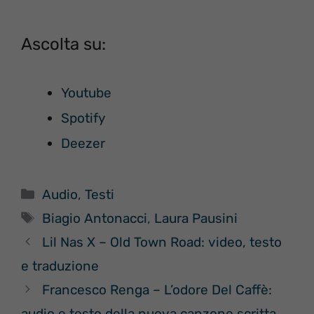
Ascolta su:
Youtube
Spotify
Deezer
Categorie
Audio
,
Testi
Tag
Biagio Antonacci
,
Laura Pausini
Lil Nas X – Old Town Road: video, testo
e traduzione
Francesco Renga – L’odore Del Caffè:
audio e testo della nuova canzone scritta