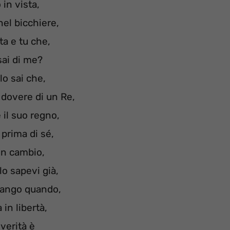
 in vista,
nel bicchiere,
ta e tu che,
sai di me?
lo sai che,
dovere di un Re,
 il suo regno,
prima di sé,
n cambio,
lo sapevi già,
ango quando,
 in libertà,
 verità è