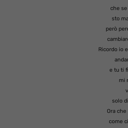
che se 
sto ma
però per
cambiare
Ricordo io e
anda
e tu ti 
mi 
v
solo di
Ora che 
come ci