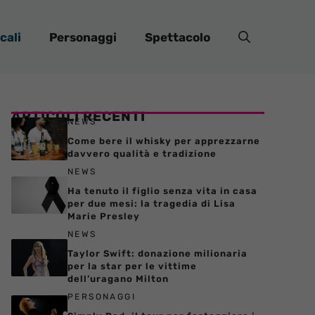
cali
Personaggi
Spettacolo
ARTICOLI RECENTI
NEWS
Come bere il whisky per apprezzarne
davvero qualità e tradizione
NEWS
Ha tenuto il figlio senza vita in casa
per due mesi: la tragedia di Lisa
Marie Presley
NEWS
Taylor Swift: donazione milionaria
per la star per le vittime
dell’uragano Milton
PERSONAGGI