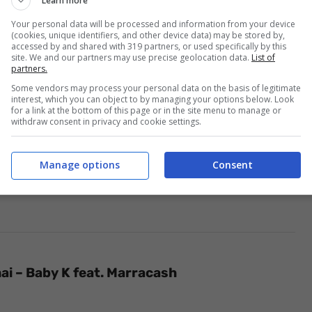
Learn more
Your personal data will be processed and information from your device
(cookies, unique identifiers, and other device data) may be stored by,
accessed by and shared with 319 partners, or used specifically by this
site. We and our partners may use precise geolocation data.
List of
partners.
Some vendors may process your personal data on the basis of legitimate
interest, which you can object to by managing your options below. Look
for a link at the bottom of this page or in the site menu to manage or
withdraw consent in privacy and cookie settings.
Manage options
Consent
i – Baby K feat. Marracash