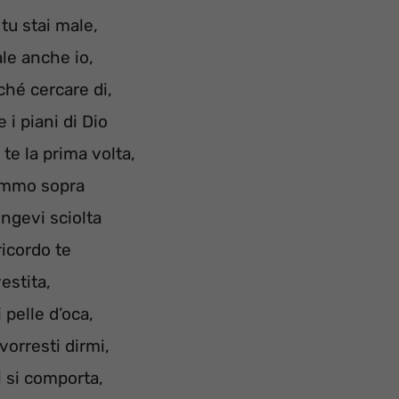
tu stai male,
le anche io,
ché cercare di,
 i piani di Dio
 te la prima volta,
mmo sopra
fingevi sciolta
ricordo te
estita,
 pelle d’oca,
vorresti dirmi,
 si comporta,