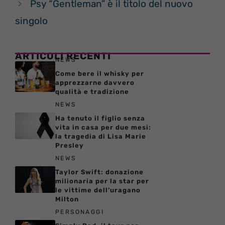
Psy “Gentleman” è il titolo del nuovo
singolo
ARTICOLI RECENTI
NEWS
Come bere il whisky per
apprezzarne davvero
qualità e tradizione
NEWS
Ha tenuto il figlio senza
vita in casa per due mesi:
la tragedia di Lisa Marie
Presley
NEWS
Taylor Swift: donazione
milionaria per la star per
le vittime dell’uragano
Milton
PERSONAGGI