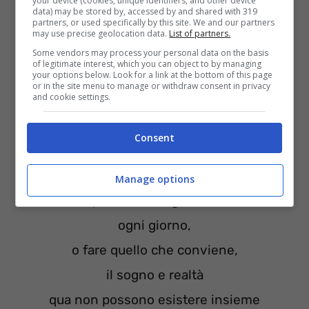
cerchi,
your device (cookies, unique identifiers, and other device
data) may be stored by, accessed by and shared with 319
partners, or used specifically by this site. We and our partners
E tu non cambierai mai,
may use precise geolocation data.
List of partners.
Sono solo una,
Some vendors may process your personal data on the basis
of legitimate interest, which you can object to by managing
Ma vorresti la luna,
your options below. Look for a link at the bottom of this page
or in the site menu to manage or withdraw consent in privacy
and cookie settings.
Non cambierò mai
Non cambierò mai,
Consent
Mi hanno detto che
la vita è breve (già),
Manage options
quindi dovrei godermi
ogni giorno,
o fare quello che conviene,
il sogno e realtà
qua non possono esistere insieme