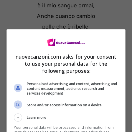
è il mio sangue ormai,
Anche quando cambio
pelle che è ribelle,
Ora ribolle,
Mi dai del verme,
nuovecanzoni.com asks for your consent
L’amore è un germe,
to use your personal data for the
non se ne esce
following purposes:
indenne.
Personalised advertising and content, advertising and
content measurement, audience research and
Non cambierò mai,
services development
Non cambierò mai,
Store and/or access information on a device
Siamo solo questi,
Learn more
E non sai più cosa
Your personal data will be processed and information from