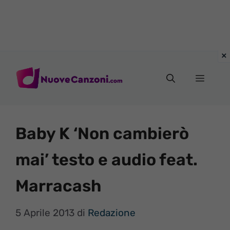
Vai
al
Menu
contenuto
Baby K ‘Non cambierò
mai’ testo e audio feat.
Marracash
5 Aprile 2013
di
Redazione