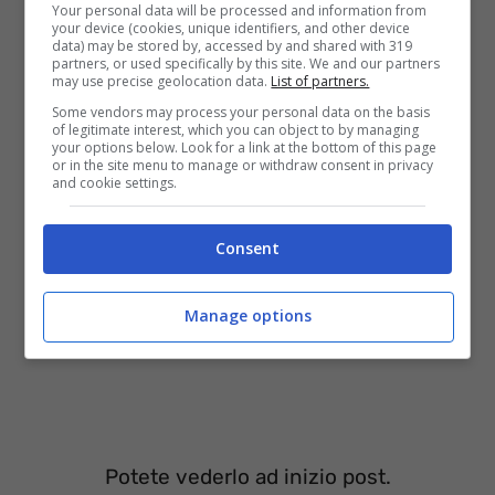
Ecco il filmato.
Your personal data will be processed and information from
your device (cookies, unique identifiers, and other device
data) may be stored by, accessed by and shared with 319
partners, or used specifically by this site. We and our partners
Video Ufficiale Cliche (Hush Hush) –
may use precise geolocation data.
List of partners.
Some vendors may process your personal data on the basis
Alexandra Stan
of legitimate interest, which you can object to by managing
your options below. Look for a link at the bottom of this page
or in the site menu to manage or withdraw consent in privacy
and cookie settings.
Consent
Manage options
Potete vederlo ad inizio post.