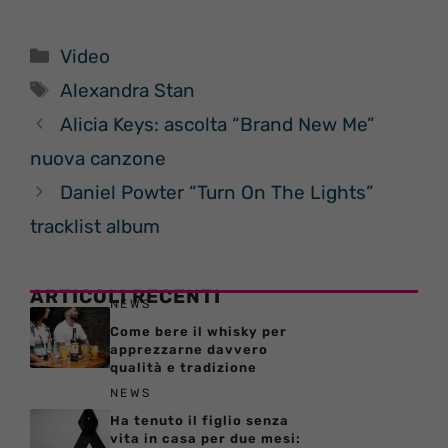
Categorie
Video
Tag
Alexandra Stan
Alicia Keys: ascolta “Brand New Me”
nuova canzone
Daniel Powter “Turn On The Lights”
tracklist album
ARTICOLI RECENTI
NEWS
Come bere il whisky per
apprezzarne davvero
qualità e tradizione
NEWS
Ha tenuto il figlio senza
vita in casa per due mesi: