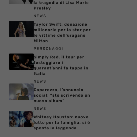
la tragedia di Lisa Marie
Presley
NEWS
Taylor Swift: donazione
milionaria per la star per
le vittime dell’uragano
Milton
PERSONAGGI
Simply Red, il tour per
festeggiare i
quarant’anni fa tappa in
Italia
NEWS
Caparezza, l’annuncio
social: “sto scrivendo un
nuovo album”
NEWS
Whitney Houston: nuovo
lutto per la famiglia, si è
spenta la leggenda