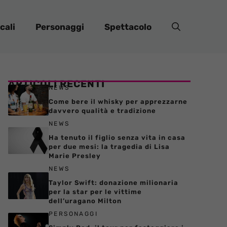
cali
Personaggi
Spettacolo
ARTICOLI RECENTI
NEWS
Come bere il whisky per apprezzarne
davvero qualità e tradizione
NEWS
Ha tenuto il figlio senza vita in casa
per due mesi: la tragedia di Lisa
Marie Presley
NEWS
Taylor Swift: donazione milionaria
per la star per le vittime
dell’uragano Milton
PERSONAGGI