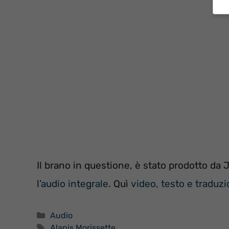
Il brano in questione, è stato prodotto da 
l’
audio integrale
. Quì
video, testo e traduz
Categorie
Audio
Tag
Alanis Morissette