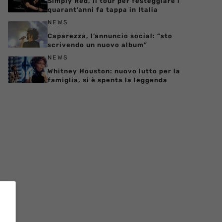
Simply Red, il tour per festeggiare i
quarant’anni fa tappa in Italia
NEWS
Caparezza, l’annuncio social: “sto
scrivendo un nuovo album”
NEWS
Whitney Houston: nuovo lutto per la
famiglia, si è spenta la leggenda