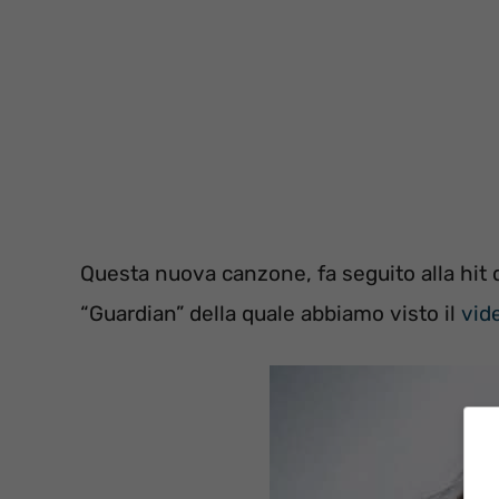
Questa nuova canzone, fa seguito alla hit d
“Guardian” della quale abbiamo visto il
vide