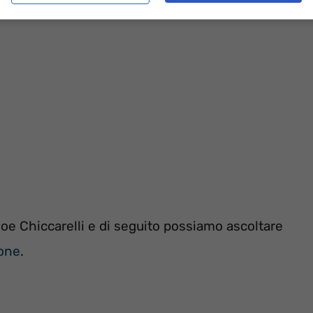
Joe Chiccarelli e di seguito possiamo ascoltare
ione
.