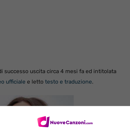
i successo uscita circa 4 mesi fa ed intitolata
o ufficiale
e letto
testo e traduzione
.