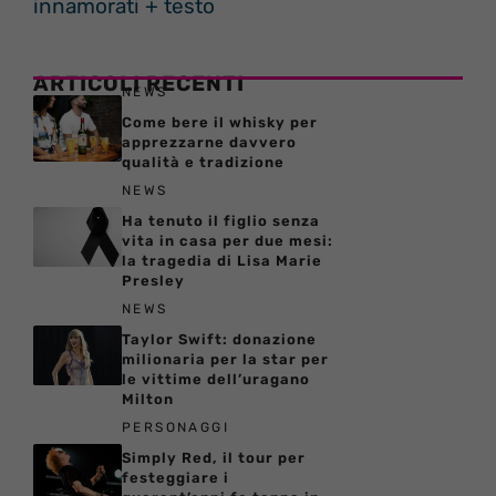
innamorati + testo
ARTICOLI RECENTI
NEWS
Come bere il whisky per
apprezzarne davvero
qualità e tradizione
NEWS
Ha tenuto il figlio senza
vita in casa per due mesi:
la tragedia di Lisa Marie
Presley
NEWS
Taylor Swift: donazione
milionaria per la star per
le vittime dell’uragano
Milton
PERSONAGGI
Simply Red, il tour per
festeggiare i