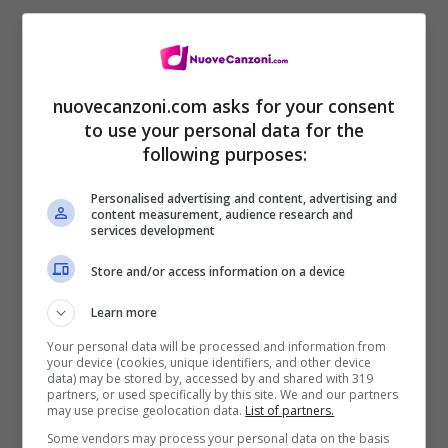
nuovecanzoni.com asks for your consent
to use your personal data for the
following purposes:
Personalised advertising and content, advertising and
Le superstar Afrojack & Hardwell hanno
content measurement, audience research and
services development
sfornato quest’esplosiva track da club, che
Store and/or access information on a device
potrebbe diventare uno dei primi anthem
Learn more
del 2016.
Your personal data will be processed and information from
your device (cookies, unique identifiers, and other device
data) may be stored by, accessed by and shared with 319
Già in testa alla Top 10 di Beatport,
partners, or used specifically by this site. We and our partners
may use precise geolocation data.
List of partners.
Hollywood, una delle tracce club più
Some vendors may process your personal data on the basis